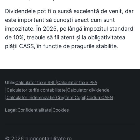
Dividendele pot fi o sursă excelentă de venit, dar
este important să cunoști exact cum sunt
impozitate. În 2025, pe lângă impozitul standard
de 10%, trebuie să fii atent și la obligativitatea
plății CASS, în funcție de pragurile stabilite.
Utile:
Calculator taxe SRL
Calculator taxe PFA
Calculator tarife contabilitate
Calculator dividende
Calculator Indemnizație Creștere Copil
Coduri CAEN
Legal:
Confidentialitate
Cookies
© 2026 blogcontabilitate.ro