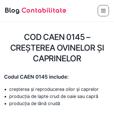
Sari
Meni
la
conținut
COD CAEN 0145 –
CREŞTEREA OVINELOR ŞI
CAPRINELOR
Codul CAEN 0145 include:
creșterea și reproducerea oilor și caprelor
producția de lapte crud de oaie sau capră
producția de lână crudă