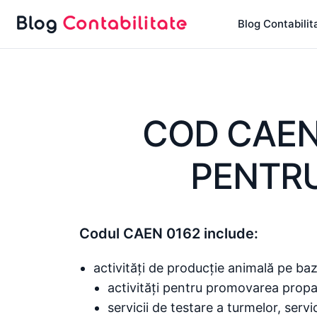
Sari
Blog Contabilit
la
conținut
COD CAEN 
PENTR
Codul CAEN 0162 include:
activități de producție animală pe ba
activități pentru promovarea propagă
servicii de testare a turmelor, servi