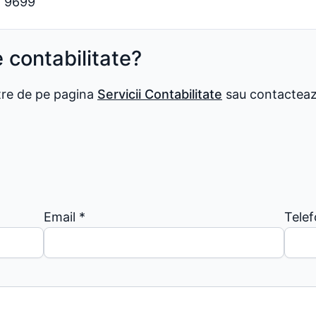
i 9699
e contabilitate?
stre de pe pagina
Servicii Contabilitate
sau contactează
Email
*
Tele