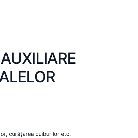
 AUXILIARE
ALELOR
or, curățarea cuiburilor etc.