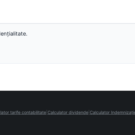
ențialitate.
lator tarife contabilitate
Calculator dividende
Calculator Indemnizați