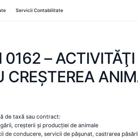
ate
Servicii Contabilitate
0162 – ACTIVITĂŢI
U CREŞTEREA ANIM
ză de taxă sau contract:
rii, creșterii și producției de animale
cii de conducere, servicii de pășunat, castrarea păsăril