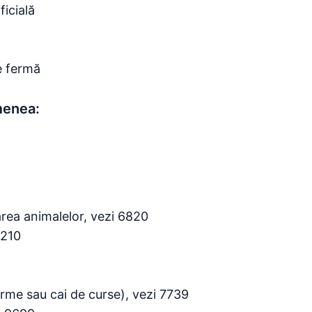
ficială
de fermă
menea:
rea animalelor, vezi 6820
7210
urme sau cai de curse), vezi 7739