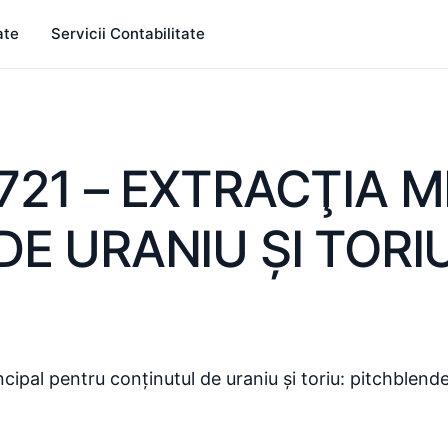
ate
Servicii Contabilitate
721 – EXTRACŢIA M
DE URANIU ŞI TORI
ncipal pentru conținutul de uraniu și toriu: pitchblende