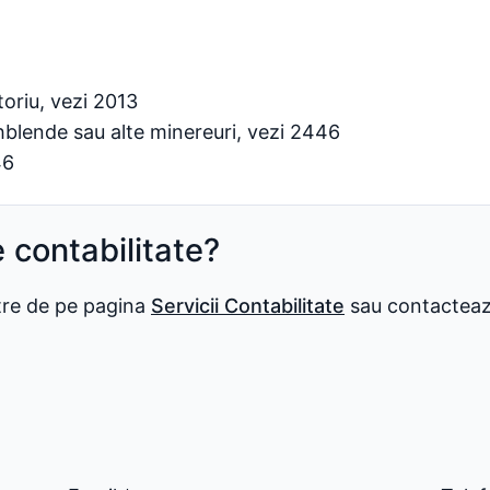
toriu, vezi 2013
hblende sau alte minereuri, vezi 2446
46
e contabilitate?
stre de pe pagina
Servicii Contabilitate
sau contactează