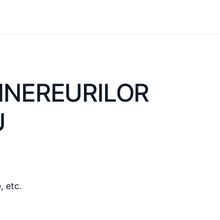
INEREURILOR
U
, etc.