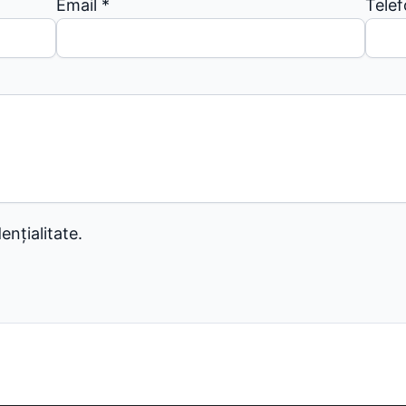
Email
*
Tele
ențialitate.