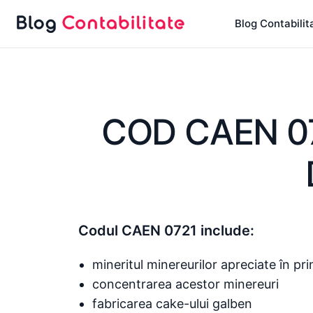
Sari
Blog Contabilit
la
conținut
COD CAEN 0
Codul CAEN 0721 include:
mineritul minereurilor apreciate în pri
concentrarea acestor minereuri
fabricarea cake-ului galben