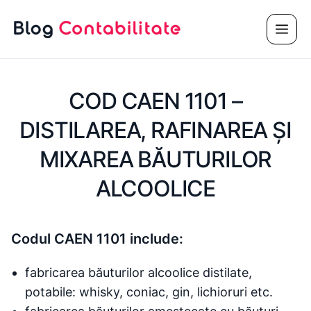
Sari
Meni
la
conținut
COD CAEN 1101 –
DISTILAREA, RAFINAREA ŞI
MIXAREA BĂUTURILOR
ALCOOLICE
Codul CAEN 1101 include:
fabricarea băuturilor alcoolice distilate,
potabile: whisky, coniac, gin, lichioruri etc.