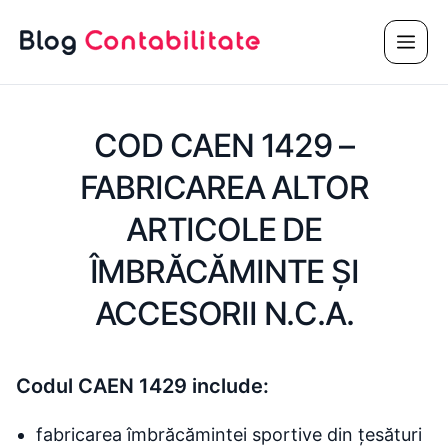
Sari
Meni
la
conținut
COD CAEN 1429 –
FABRICAREA ALTOR
ARTICOLE DE
ÎMBRĂCĂMINTE ŞI
ACCESORII N.C.A.
Codul CAEN 1429 include:
fabricarea îmbrăcămintei sportive din țesături