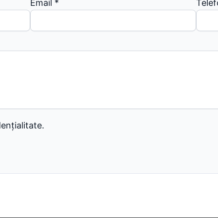
Email
*
Tele
ențialitate.