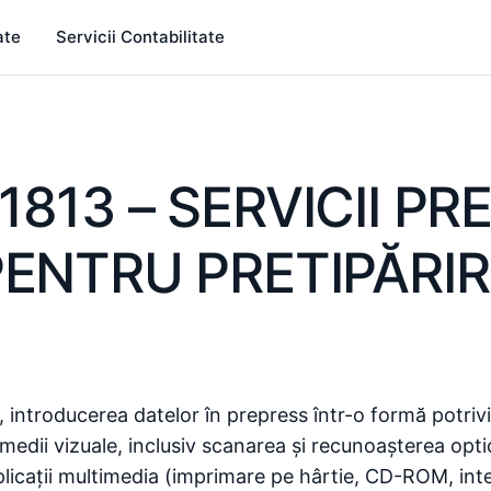
ate
Servicii Contabilitate
813 – SERVICII P
PENTRU PRETIPĂRIR
, introducerea datelor în prepress într-o formă potrivi
medii vizuale, inclusiv scanarea și recunoașterea opti
aplicații multimedia (imprimare pe hârtie, CD-ROM, int