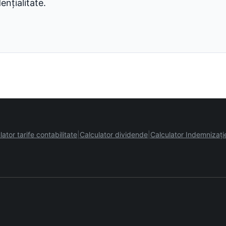
ențialitate.
lator tarife contabilitate
Calculator dividende
Calculator Indemnizați