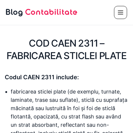
Sari
Meni
la
conținut
COD CAEN 2311 –
FABRICAREA STICLEI PLATE
Codul CAEN 2311 include:
fabricarea sticlei plate (de exemplu, turnate,
laminate, trase sau suflate), sticlă cu suprafața
măcinată sau lustruită în foi și foi de sticlă
flotantă, opacizată, cu strat flash sau având
un strat absorbant, reflectant sau non-