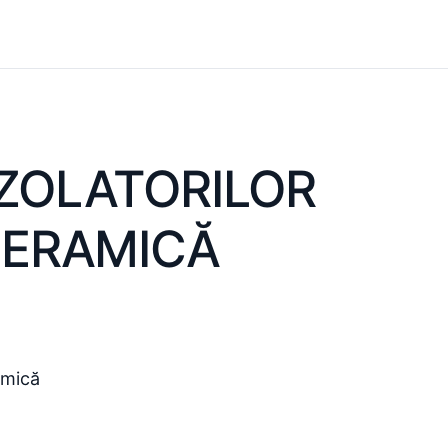
IZOLATORILOR
 CERAMICĂ
amică