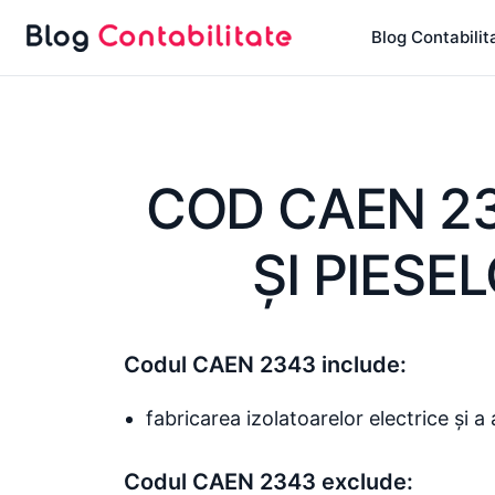
Sari
Blog Contabilit
la
conținut
COD CAEN 23
ŞI PIESE
Codul CAEN 2343 include:
fabricarea izolatoarelor electrice și a
Codul CAEN 2343 exclude: