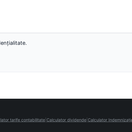
ențialitate.
lator tarife contabilitate
Calculator dividende
Calculator Indemnizați