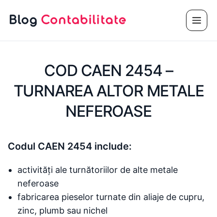
Sari
Meni
la
conținut
COD CAEN 2454 –
TURNAREA ALTOR METALE
NEFEROASE
Codul CAEN 2454 include:
activități ale turnătoriilor de alte metale
neferoase
fabricarea pieselor turnate din aliaje de cupru,
zinc, plumb sau nichel