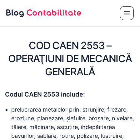
Sari
Meni
la
conținut
COD CAEN 2553 –
OPERAŢIUNI DE MECANICĂ
GENERALĂ
Codul CAEN 2553 include:
prelucrarea metalelor prin: strunjire, frezare,
eroziune, planezare, șlefuire, broșare, nivelare,
tăiere, măcinare, ascuțire, îndepărtarea
bavurilor, sablare, rotire, polizare, lustruire,