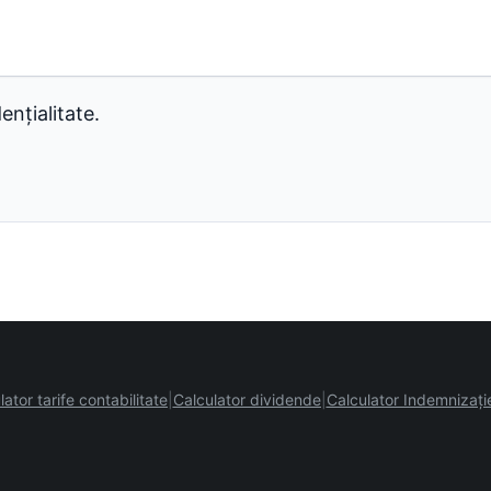
ențialitate.
lator tarife contabilitate
Calculator dividende
Calculator Indemnizați