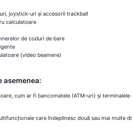
i, joystick-uri și accesorii trackball
ru calculatoare
annerelor de coduri de bare
ligente
culatoare (video beamere)
e asemenea:
atoare, cum ar fi bancomatele (ATM-uri) și terminalel
ltifuncționale care îndeplinesc două sau mai multe di
)