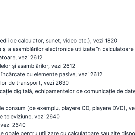
dii de calculator, sunet, video etc.), vezi 1820
i a asamblărilor electronice utilizate în calculatoare ș
atoare, vezi 2612
elor și asamblărilor, vezi 2612
t încărcate cu elemente pasive, vezi 2612
or de transport, vezi 2630
ație digitală, echipamentelor de comunicație de date
e de consum (de exemplu, playere CD, playere DVD), v
de televiziune, vezi 2640
, vezi 2640
e goale pentru utilizare cu calculatoare sau alte dispo