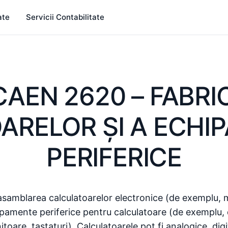
ate
Servicii Contabilitate
CAEN 2620 – FABRI
ARELOR ŞI A ECHI
PERIFERICE
 asamblarea calculatoarelor electronice (de exemplu, 
ipamente periferice pentru calculatoare (de exemplu, 
toare, tastaturi). Calculatoarele pot fi analogice, digi