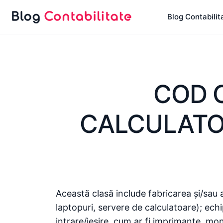
Sari
Blog Contabilit
la
conținut
COD 
CALCULATO
Această clasă include fabricarea și/sau
laptopuri, servere de calculatoare); ech
intrare/ieșire, cum ar fi imprimante, moni