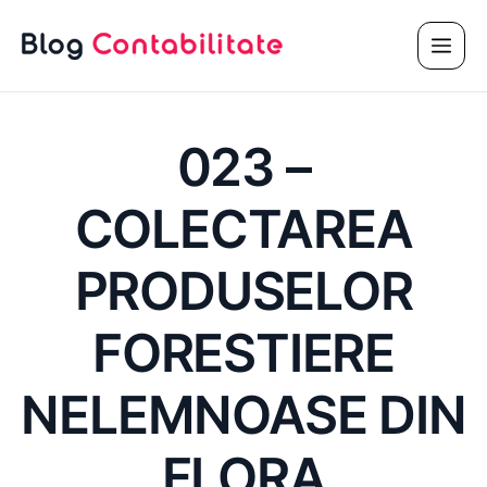
Sari
Meni
la
conținut
023 –
COLECTAREA
PRODUSELOR
FORESTIERE
NELEMNOASE DIN
FLORA