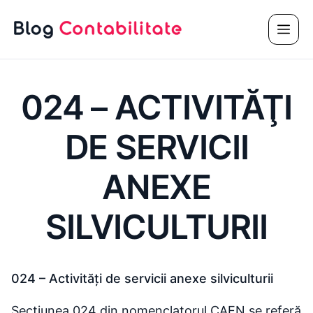
Sari
Meni
la
conținut
024 – ACTIVITĂŢI
DE SERVICII
ANEXE
SILVICULTURII
024 – Activităţi de servicii anexe silviculturii
Secțiunea 024 din nomenclatorul CAEN se referă