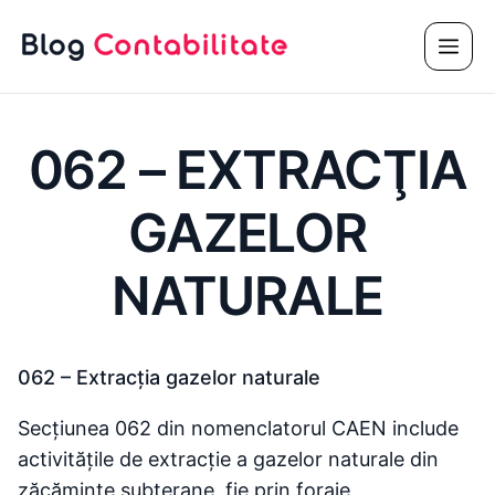
Sari
Meni
la
conținut
062 – EXTRACŢIA
GAZELOR
NATURALE
062 – Extracţia gazelor naturale
Secțiunea 062 din nomenclatorul CAEN include
activitățile de extracție a gazelor naturale din
zăcăminte subterane, fie prin foraje