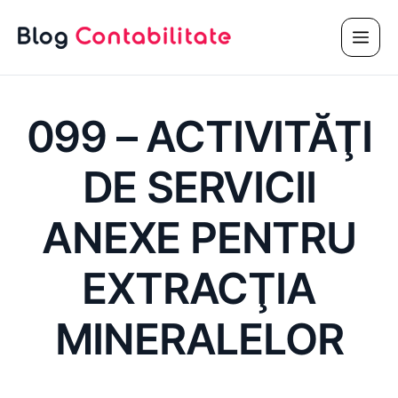
Sari
Meni
la
conținut
099 – ACTIVITĂŢI
DE SERVICII
ANEXE PENTRU
EXTRACŢIA
MINERALELOR