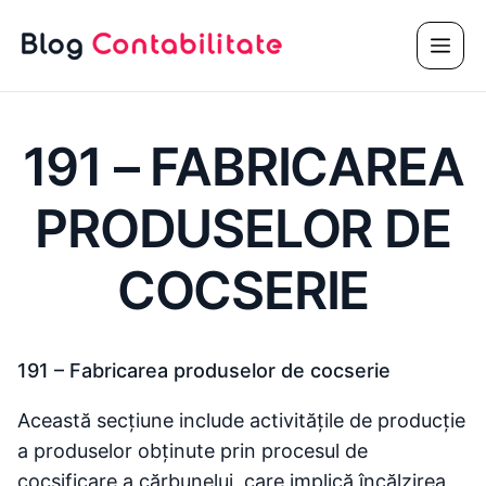
Sari
Meni
la
conținut
191 – FABRICAREA
PRODUSELOR DE
COCSERIE
191 – Fabricarea produselor de cocserie
Această secțiune include activitățile de producție
a produselor obținute prin procesul de
cocsificare a cărbunelui, care implică încălzirea