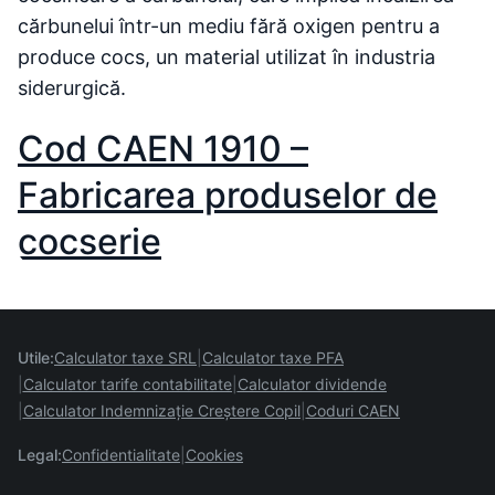
cărbunelui într-un mediu fără oxigen pentru a
produce cocs, un material utilizat în industria
siderurgică.
Cod CAEN 1910 –
Fabricarea produselor de
cocserie
Utile:
Calculator taxe SRL
Calculator taxe PFA
Calculator tarife contabilitate
Calculator dividende
Calculator Indemnizație Creștere Copil
Coduri CAEN
Legal:
Confidentialitate
Cookies