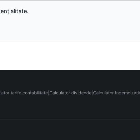
ențialitate.
lator tarife contabilitate
Calculator dividende
Calculator Indemnizați