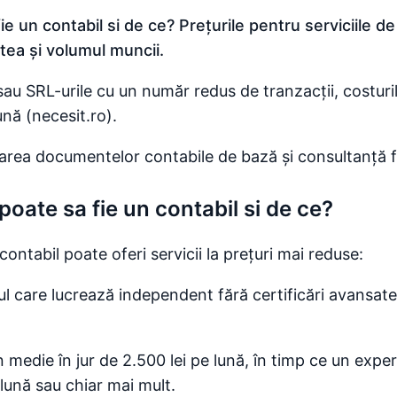
fie un contabil si de ce? Prețurile pentru serviciile d
tea și volumul muncii.
sau SRL-urile cu un număr redus de tranzacții, costuri
nă​ (necesit.ro)​.
onarea documentelor contabile de bază și consultanță 
 poate sa fie un contabil si de ce?
ontabil poate oferi servicii la prețuri mai reduse:
nul care lucrează independent fără certificări avansat
n medie în jur de 2.500 lei pe lună, în timp ce un exp
 lună sau chiar mai mult.