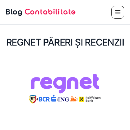
Sari
Meni
la
conținut
REGNET PĂRERI ȘI RECENZII