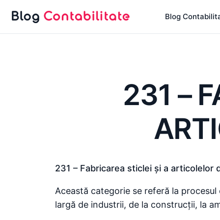
Sari
Blog Contabilit
la
conținut
231 – 
ARTI
231 – Fabricarea sticlei şi a articolelor d
Această categorie se referă la procesul d
largă de industrii, de la construcții, la